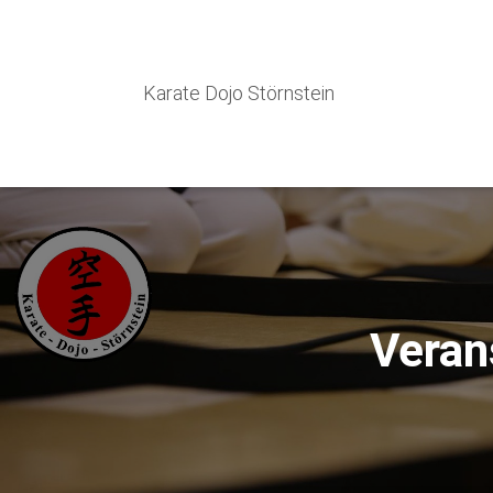
Karate Dojo Störnstein
Veran